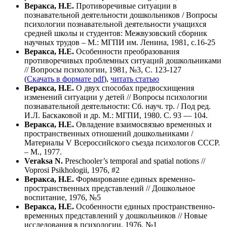
Веракса, Н.Е.
Противоречивые ситуации в
познавательной деятельности дошкольников / Вопросы
психологии познавательной деятельности учащихся
средней школы и студентов: Межвузовский сборник
научных трудов – М.: МГПИ им. Ленина, 1981, с.16-25
Веракса, Н.Е.
Особенности преобразования
противоречивых проблемных ситуаций дошкольниками
// Вопросы психологии, 1981, №3, С. 123-127
(
Скачать в формате pdf
),
читать статью
Веракса, Н.Е.
О двух способах предвосхищения
изменений ситуации у детей // Вопросы психологии
познавательной деятельности: Сб. науч. тр. / Под ред.
И.Л. Баскаковой и др. М.: МГПИ, 1980. С. 93 — 104.
Веракса, Н.Е.
Овладение взаимосвязью временных и
пространственных отношений дошкольниками /
Материалы V Всероссийского съезда психологов СССР.
– М., 1977.
Veraksa N.
Preschooler’s temporal and spatial notions //
Voprosi Psikhologii, 1976, #2
Веракса, Н.Е.
Формирование единых временно-
пространственных представлений // Дошкольное
воспитание, 1976, №5
Веракса, Н.Е.
Особенности единых пространственно-
временных представлений у дошкольников // Новые
исследования в психологии, 1976, №1