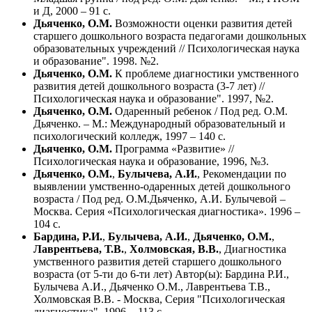
и Д, 2000 – 91 с.
Дьяченко, О.М.
Возможности оценки развития детей
старшего дошкольного возраста педагогами дошкольных
образовательных учреждений // Психологическая наука
и образование". 1998. №2.
Дьяченко, О.М.
К проблеме диагностики умственного
развития детей дошкольного возраста (3-7 лет) //
Психологическая наука и образование". 1997, №2.
Дьяченко, О.М.
Одаренный ребенок / Под ред. О.М.
Дьяченко. – М.: Международный образовательный и
психологический колледж, 1997 – 140 с.
Дьяченко, О.М.
Программа «Развитие» //
Психологическая наука и образование, 1996, №3.
Дьяченко, О.М.
,
Булычева, А.И.
, Рекомендации по
выявлении умственно-одаренных детей дошкольного
возраста / Под ред. О.М.Дьяченко, А.И. Булычевой –
Москва. Серия «Психологическая диагностика». 1996 –
104 с.
Бардина, P.И.
,
Булычева, А.И.
,
Дьяченко, О.М.
,
Лаврентьева, Т.В.
,
Холмовская, В.В.
, Диагностика
умственного развития детей старшего дошкольного
возраста (от 5-ти до 6-ти лет) Автор(ы): Бардина P.И.,
Булычева А.И., Дьяченко О.М., Лаврентьева Т.В.,
Холмовская В.В. - Москва, Серия "Психологическая
диагностика", 1996. - 113 с.