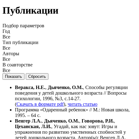
Публикации
Подбор параметров
Год
Все
Тип публикации
Все
Авторы
Все
В соавторстве
Все
Веракса, Н.Е.
,
Дьяченко, О.М.
, Способы регуляции
поведения у детей дошкольного возраста // Вопросы
психологии, 1996, №3, с.14-27.
(
Скачать в формате pdf
),
читать статью
Программа «Одаренный ребенок» // М.: Новая школа,
1995. – 64 с.
Венгер Л.А.
,
Дьяченко, О.М.
,
Говорова, Р.И.
,
Цеханская, Л.И.
, Угадай, как нас зовут: Игры и
упражнения по развитию умственных спобностей у
детей дошкольного возраста. Автор(ы): Венгер Л.А.