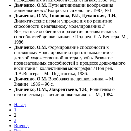
Дьяченко, О.М.
Пути активизации воображения
дошкольников // Вопросы психологии, 1987, №1.
Дьяченко, О.М.
,
Говорова, Р.И.
,
Цеханская, Л.И.
,
Дидактические игры и упражнения по развитию
способности к наглядному моделированию //
Возрастные особенности развития познавательных
способностей дошкольников / Под ред. Л.А.Венгера. М.,
1986.
Дьяченко, О.М.
Формирование способности к
наглядному моделированию при ознакомлении с
детской художественной литературой // Развитие
познавательных способностей в процессе дошкольного
воспитания: коллективная монография / Под ред.
Л.А.Венгера – М.: Педагогика, 1986.
Дьяченко, О.М.
Воображение дошкольника. – М.:
Знание, 1986 – 96 с.
Дьяченко, О.М.
,
Лаврентьева, Т.В.
, Родителям о
психическом развитии дошкольников. – М., 1984.
Назад
1
2
3
Вперед
Все