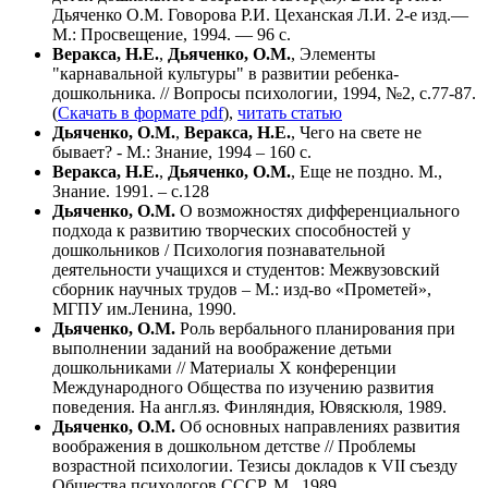
Дьяченко О.М. Говорова Р.И. Цеханская Л.И. 2-е изд.—
М.: Просвещение, 1994. — 96 с.
Веракса, Н.Е.
,
Дьяченко, О.М.
, Элементы
"карнавальной культуры" в развитии ребенка-
дошкольника. // Вопросы психологии, 1994, №2, с.77-87.
(
Скачать в формате pdf
),
читать статью
Дьяченко, О.М.
,
Веракса, Н.Е.
, Чего на свете не
бывает? - М.: Знание, 1994 – 160 с.
Веракса, Н.Е.
,
Дьяченко, О.М.
, Еще не поздно. М.,
Знание. 1991. – с.128
Дьяченко, О.М.
О возможностях дифференциального
подхода к развитию творческих способностей у
дошкольников / Психология познавательной
деятельности учащихся и студентов: Межвузовский
сборник научных трудов – М.: изд-во «Прометей»,
МГПУ им.Ленина, 1990.
Дьяченко, О.М.
Роль вербального планирования при
выполнении заданий на воображение детьми
дошкольниками // Материалы X конференции
Международного Общества по изучению развития
поведения. На англ.яз. Финляндия, Ювяскюля, 1989.
Дьяченко, О.М.
Об основных направлениях развития
воображения в дошкольном детстве // Проблемы
возрастной психологии. Тезисы докладов к VII съезду
Общества психологов СССР. М., 1989.