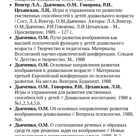
Венгер Л.А.
,
Дьяченко, О.М.
,
Говорова, Р.И.
,
Цеханская, Л.И.
, Игры и упражнения по развитию
умственных способностей у детей дошкольного возраста
/ Сост. Л.А.Венгер, О.М.Дьяченко. Авторы: Л.А.Венгер,
О.М.Дьяченко, Р.И.Говорова, Л.И.Цеханская. - М.,
Просвещение, 1989. – 127 с.
Дьяченко, О.М.
Пути развития воображения как
высшей психической функции у детей дошкольного
возраста // Творчество и педагогика. Материалы
Всесоюзной научно-практической конференции. Секция
V. Детство и творчество. М., 1988
Дьяченко, О.М.
Основные направления развития
воображения в дошкольном возрасте // Материалы
третьей Европейской конференции по психологии
развития. На англ.яз. Венгрия, Будапешт. 1988
Дьяченко, О.М.
,
Говорова, Р.И.
,
Цеханская, Л.И.
,
Игры и упражнения для развития умственных
способностей у детей // Дошкольное воспитание. 1988 а.
№1,2,3,4,5,6.
Дьяченко, О.М.
Об основных направлениях развития
воображения дошкольника // Вопросы психологии, 1988,
№6.
Дьяченко, О.М.
О соотношении речевых и образных
средств при решении задач на воображение // Новые
исследования в психологических науках, 1988, №2.